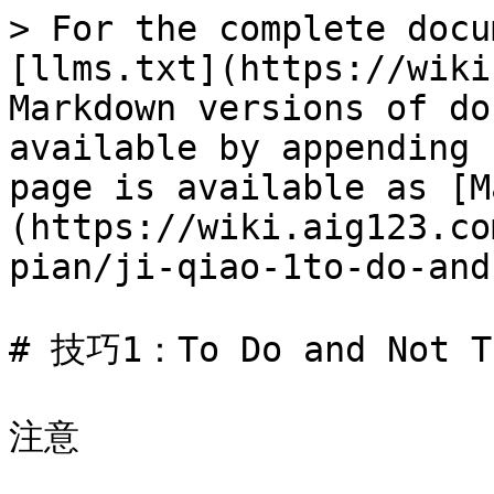
> For the complete docu
[llms.txt](https://wiki
Markdown versions of do
available by appending 
page is available as [M
(https://wiki.aig123.co
pian/ji-qiao-1to-do-and
# 技巧1：To Do and Not To
注意
