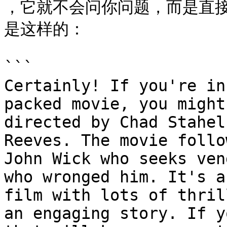
，它就不会问你问题，而是直接推
是这样的：

```

Certainly! If you're in
packed movie, you might
directed by Chad Stahel
Reeves. The movie follo
John Wick who seeks ven
who wronged him. It's a
film with lots of thril
an engaging story. If y