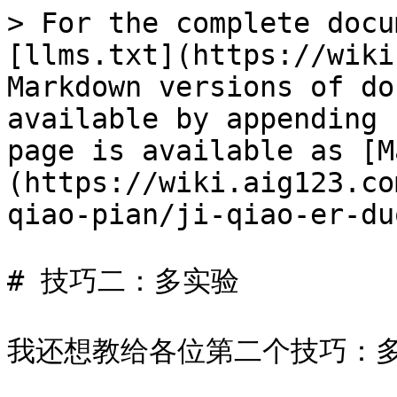
> For the complete docu
[llms.txt](https://wiki
Markdown versions of do
available by appending 
page is available as [M
(https://wiki.aig123.co
qiao-pian/ji-qiao-er-du
# 技巧二：多实验

我还想教给各位第二个技巧：多