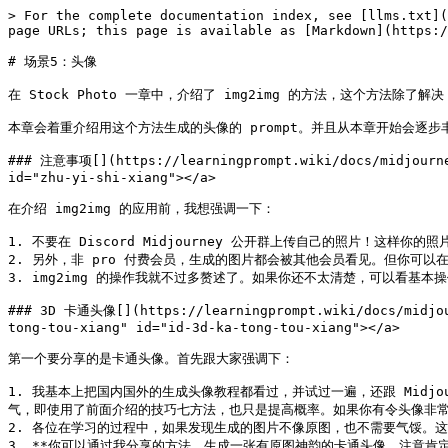
> For the complete documentation index, see [llms.txt](https://wiki.aig123.com/llms.txt). Markdown versions of documentation pages are available by appending `.md` to page URLs; this page is available as [Markdown](https://wiki.aig123.com/midjourney-tutorial/text-prompt-pian/chang-jing-5-tou-xiang.md).

# 场景5：头像

在 Stock Photo 一章中，介绍了 img2img 的方法，这个方法除了解决 Stock Photo 的那几个问题外，还很适合多个场景。

本章会着重介绍用这个方法生成的头像的 prompt。并且从本章开始会逐步丰富我们的 prompt 结构，使其更加完整。

### 注意事项[​](https://learningprompt.wiki/docs/midjourney/mj-tutorial-text-prompt/scenario-5-avatar#%E6%B3%A8%E6%84%8F%E4%BA%8B%E9%A1%B9) <a href="#zhu-yi-shi-xiang" id="zhu-yi-shi-xiang"></a>

在介绍 img2img 的应用前，我想强调一下：

1. 不要在 Discord Midjourney 公开群上传自己的照片！这样你的照片会被公开群里的所有人看见。建议使用 Midjourney Bot。
2. 另外，非 pro 付费会员，生成的图片都会被其他会员看见。但你可以在生成完头像后，删掉生成的图片。如果还不知道如何使用 Bot ，及删除照片，请看基本操作篇。
3. img2img 的操作我就不过多赘述了。如果你还不太清楚，可以看基本操作篇，以及 Stock Photo 那篇。

### 3D 卡通头像[​](https://learningprompt.wiki/docs/midjourney/mj-tutorial-text-prompt/scenario-5-avatar#3d-%E5%8D%A1%E9%80%9A%E5%A4%B4%E5%83%8F) <a href="#id-3d-ka-tong-tou-xiang" id="id-3d-ka-tong-tou-xiang"></a>

第一个要分享的是卡通头像。首先跟大家强调下：

1. 我基本上把国内国外的生成头像教程都看过，并试过一遍，还跟 Midjourney 社群的人也交流过。我的理解是，以目前 V5 的能力，不管你如何调整 prompt ，想用 img2img 方法生成一张非常像原图的图片，基本靠运气，即使用了前面介绍的技巧七方法，也只是提高概率。如果你有令头像非常像的方法，不妨通过 Issue 分享给我，我会署下你的名字，并分享给大家。
2. 各位在学习的过程中，如果发现生成的图片不像原图，也不需要气馁。这是正常的。
3. **你可以通过我分享的方法，生成一张有原图神韵的卡通头像。注意肯定不会非常像原图。**

在 prompt 里加上原图链接（建议使用证件照，或者背景比较单一的照片，这样成功率会高一些），然后用我前面提到的框架设计一个 prompt：

|         | **Prompt**                           | **解释**                                                                                                                          |
| ------- | ------------------------------------ | ------------------------------------------------------------------------------------------------------------------------------- |
| 类型是什么？  | Portraits / Avatar                   | 如果你的原图是证件照，可以在 prompt 里加入「肖像」一词，或者「Avatar 头像」。                                                                                  |
| 主体是什么？  | smiling cute boy, undercut hairstyle | 这里可以是选填，你可以先不加这个描述，只填其余 prompt，然后如果生成的图片不像你。那你就在这里加点描述下你的头像的词，一般就是性别、样貌、发型、配饰（比如眼镜、耳环等）、表情等。注意，尽量挑特征比较强的部分输入，特征对了，生成的图片基本会有几份像。 |
| 背景是什么？  | white background                     | 我这里保留了证件照的白底，你可以加一些实际场景的背景，比如餐厅之类的。                                                                                             |
| 构图是怎样的？ | null                                 | 因为我们预先传了图片，图片是张证件照，所以不填                                                                                                         |
| 用什么镜头？  | soft focus                           | 柔焦是指摄影中，使用柔焦镜头，使得拍摄的影像既清晰又柔和的效果。一般多在拍摄人像的时候使用，我在 prompt 里加上这个，可以使照片更柔和。你也可以不加。                                                  |
| 是什么风格？  | 3d render,Pixar style                | 因为目标是生成 3d 照片，所以这里加了 3d render（3d 渲染），以及我喜欢的皮克斯风格                                                                               |
| 参数      | —iw 2                                | iw 是一个文字和 img 权重参数。数值越大，就越像原图，关于这个值的介绍，可以看高级参数篇。                                                                                |

最后，还有三个技巧：

1. 如果你生成的照片并不像预设的照片，可以在四张图里，挑一张比较像的，然后点 V（Variation），让模型继续生成，再继续挑一张像一点的照片，然后继续生成新照片，直到出现一张比较像的。
2. 第二个，我觉得很神奇，如果前两个方法你都试过了，你生成的图片还是跟原图不像，那就在 prompt 里加上「wear glasses（戴眼镜）」，真的很神奇，我只要加上戴眼镜就像非常多，如果你原图戴