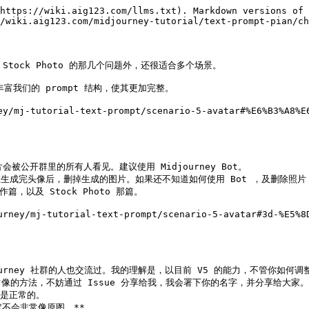
眼镜了，你试试在参数里加个 —no glasses，你会得到一张更不像你的图。
3. 最后，就是多用一个参数，这个方法会在技巧八中展开说下。

本章最后，有我的证件照的案例。

### 技巧七：多参数同时使用[​](https://learningprompt.wiki/docs/midjourney/mj-tutorial-text-prompt/scenario-5-avatar#%E6%8A%80%E5%B7%A7%E4%B8%83%E5%A4%9A%E5%8F%82%E6%95%B0%E5%90%8C%E6%97%B6%E4%BD%BF%E7%94%A8) <a href="#ji-qiao-qi-duo-can-shu-tong-shi-shi-yong" id="ji-qiao-qi-duo-can-shu-tong-shi-shi-yong"></a>

在使用 img2img 的方法生成头像时，我发现问题是「文字权重比图片权重高」，导致其生成的图片不像原图，iw 参数在 V5 里最多提升图片权重到 2，所以我就在想有没有可能进一步降低文字的权重。

然后我就试了下 s 参数，发现的确好了很多。

如果生成的图片还是不像，你可以在 —iw 2 基础上，再加一个参数 —s 200 ，注意同时用两个参数时，中间不要有逗号。我发现加了 s 参数之后的确像了很多，我个人猜测是 s 和 iw 连用会进步一削弱 text 的权重。

s 是控制生成图片的风格化程度。简单理解，这个值越低会更符合 text prompt 的描述，数值越高艺术性就会越强，但跟 text prompt 关联性就会比较弱。所以如果你生成的图还是不像，就加大这个值，比如调到 500。

我想通过这个案例告诉大家，多个参数一起使用，有可能会形成合力，进一步放大模型的能力。未来有新的参数能力，不妨也想想有没有可能一起用？

### 动漫风头像[​](https://learningprompt.wiki/docs/midjourney/mj-tutorial-text-prompt/scenario-5-avatar#%E5%8A%A8%E6%BC%AB%E9%A3%8E%E5%A4%B4%E5%83%8F) <a href="#dong-man-feng-tou-xiang" id="dong-man-feng-tou-xiang"></a>

与 3D 卡通头像一样，主要的修改是在图片风格上：

|         | **Prompt**                           | **解释**                                 |
| ------- | ------------------------------------ | -------------------------------------- |
| 类型是什么？  | Portraits / Avatar                   | 继续使用相同描述                               |
| 主体是什么？  | smiling cute boy, undercut hairstyle | 继续使用相同描述                               |
| 背景是什么？  | white background                     | 继续使用相同描述                               |
| 构图是怎样的？ | null                                 | 继续使用相同描述                               |
| 用什么镜头？  | null                                 | 因为是漫画风，就不加柔光镜头了                        |
| 是什么风格？  | anime, Studio Ghibli                 | 目标是制作动漫风的头像，所以这里加了 anime（动漫），然后加了吉卜力风格 |
| 参数      | —iw 2 —s 500                         | 注意同时用两个参数时，中间不要有逗号。                    |

### 赛博朋克头像[​](https://learningprompt.wiki/docs/midjourney/mj-tutorial-text-prompt/scenario-5-avatar#%E8%B5%9B%E5%8D%9A%E6%9C%8B%E5%85%8B%E5%A4%B4%E5%83%8F) <a href="#sai-bo-peng-ke-tou-xiang" id="sai-bo-peng-ke-tou-xiang"></a>

这是我最喜欢的风格之一，也是只需要改一下风格和背景即可：

|        | **Prompt**                                                                   | **解释**                                 |
| ------ | ---------------------------------------------------------------------------- | -------------------------------------- |
| 主体是什么？ | cyberpunk robot face, holographic VR glasses, holographic cyberpunk clothing | 加了脸的修饰，还有戴上 VR 眼镜，穿上赛博朋克风衣服            |
| 背景是什么？ | neon-lit cityscape background                                                | 为了让图片更像是赛博朋克，就加了个霓虹灯城市背景，让其看起来更有赛博那味   |
| 是什么风格？ | Cyberpunk, by Josan Gonzalez                                                 | 加了赛博朋克风格，以及我非常喜欢的赛博朋克画家 Josan Gonzalez |

上面这几个头像 prompt 最后生成的头像是这样的，坦率地说，我已经尽力了，我的个人特征太少了，人也不帅，生成的图片，都有种东南亚人那味，感觉 Midjourney 对亚洲人的理解还不是很行 😂

![MJ039.png](https://res.craft.do/user/full/d845172f-becd-4255-bf79-d722098b2d83/doc/15EA26B6-9B49-4076-B8D8-DFE53ABD52C8/392E8E8F-9EC2-4FEF-A9D2-47A37CB7A2E7_2/Kh7zcR5YMpWMyLKYZG2fig3RYkU6u5ApKfcRJzSBaB8z/MJ039.png)

### 技巧八：使用 Seed 参数对图进行二次修改[​](https://learningprompt.wiki/docs/midjourney/mj-tutorial-text-prompt/scenario-5-avatar#%E6%8A%80%E5%B7%A7%E5%85%AB%E4%BD%BF%E7%94%A8-seed-%E5%8F%82%E6%95%B0%E5%AF%B9%E5%9B%BE%E8%BF%9B%E8%A1%8C%E4%BA%8C%E6%AC%A1%E4%BF%AE%E6%94%B9