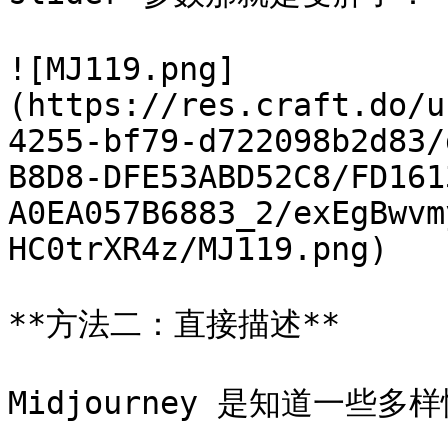
![MJ119.png]
(https://res.craft.do/u
4255-bf79-d722098b2d83/
B8D8-DFE53ABD52C8/FD161
A0EA057B6883_2/exEgBwvm
HC0trXR4z/MJ119.png)

**方法二：直接描述**

Midjourney 是知道一些多