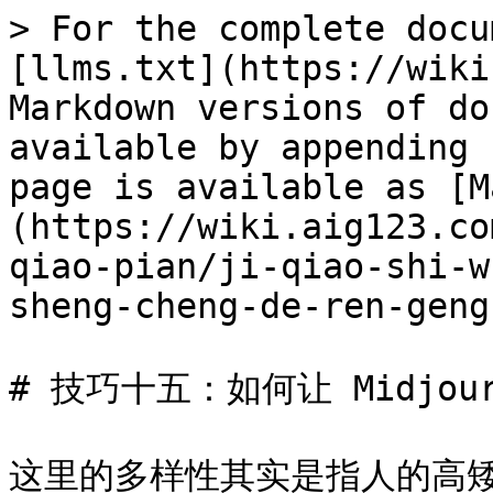
> For the complete docu
[llms.txt](https://wiki
Markdown versions of do
available by appending 
page is available as [M
(https://wiki.aig123.co
qiao-pian/ji-qiao-shi-w
sheng-cheng-de-ren-geng
# 技巧十五：如何让 Midjou
这里的多样性其实是指人的高矮