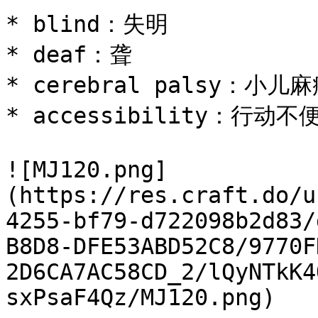
* blind：失明

* deaf：聋

* cerebral palsy：小儿麻
* accessibility：行动不便
![MJ120.png]
(https://res.craft.do/u
4255-bf79-d722098b2d83/
B8D8-DFE53ABD52C8/9770F
2D6CA7AC58CD_2/lQyNTkK4