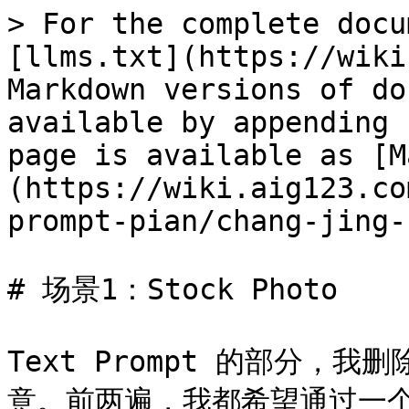
> For the complete docu
[llms.txt](https://wiki
Markdown versions of do
available by appending 
page is available as [M
(https://wiki.aig123.co
prompt-pian/chang-jing-
# 场景1：Stock Photo

Text Prompt 的部分，
意。前两遍，我都希望通过一个