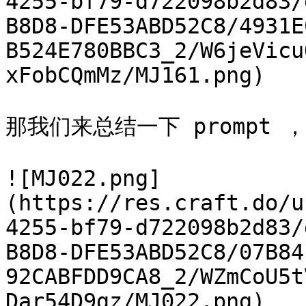
4255-bf79-d722098b2d83/
B8D8-DFE53ABD52C8/4931E
B524E780BBC3_2/W6jeVicu
xFobCQmMz/MJ161.png)

那我们来总结一下 prompt ，
![MJ022.png]
(https://res.craft.do/u
4255-bf79-d722098b2d83/
B8D8-DFE53ABD52C8/07B84
92CABFDD9CA8_2/WZmCoU5t
Dar54D9gz/MJ022.png)
