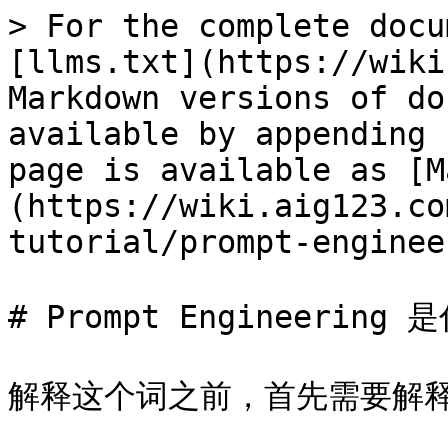
> For the complete docu
[llms.txt](https://wiki
Markdown versions of do
available by appending 
page is available as [M
(https://wiki.aig123.co
tutorial/prompt-enginee
# Prompt Engineering 是
解释这个词之前，首先需要解释 p